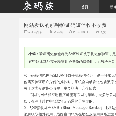
首页
新
网站发送的那种验证码短信收不收费
来码族 - 分享在线短信资
验证码平台
来码族
2025-03-05
浏览
小编：
验证码短信也称为SMS验证或手机短信验证，
置密码或其他需要验证用户身份的操作时，系统会自动
验证码短信也称为SMS验证或手机短信验证，是一种常
源接收资讯,手机短信验
他需要验证用户身份的操作时，系统会自动发送包含数字
关于这类短信是否收费，主要取决于几个因素：
1、不同的网站和应用程序可能有不同的策略，大多数公
如，在注册过程中获取验证码通常是免费的。
2、尽管接收标准SMS（Short Message Serv
消息收取额外费用，最好查阅您所在地区及使用网络运营