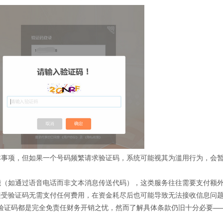
本事项，但如果一个号码频繁请求验证码，系统可能视其为滥用行为，会
能（如通过语音电话而非文本消息传送代码），这类服务往往需要支付额
接受验证码无需支付任何费用，在资金耗尽后也可能导致无法接收信息问
验证码都是完全免责任财务开销之忧，然而了解具体条款仍旧十分必要—