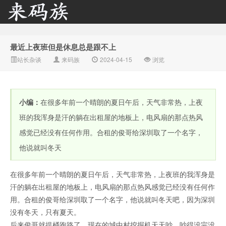
最近上夜班但是休息总是跟不上
来码族 - 分享在线短信资
站长杂谈
来码族
2024-04-15
浏览
小编：
在很多年前一个晴朗的夏日午后，天气非常热，上夜
班的我浑身是汗的躺在出租屋的地板上，电风扇的那点热风
感觉已经没有任何作用。合租的俊哥给深圳取了一个名字，
他说就叫冬天
源接收资讯,手机短信验
在很多年前一个晴朗的夏日午后，天气非常热，上夜班的我浑身是
汗的躺在出租屋的地板上，电风扇的那点热风感觉已经没有任何作
用。合租的俊哥给深圳取了一个名字，他说就叫冬天吧，因为深圳
没有冬天，只有夏天。
后来俊哥就提桶跑路了，现在的城中村挖掘机天天吵，吵得没完没