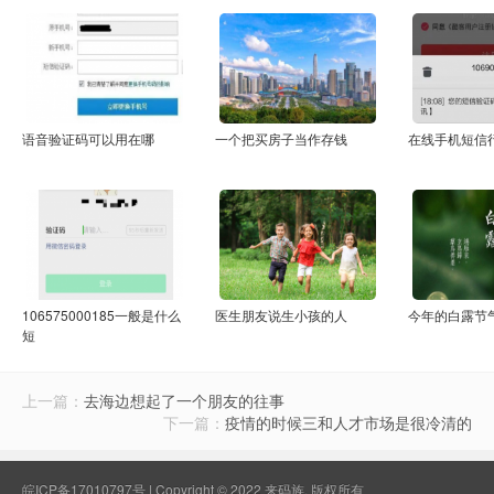
语音验证码可以用在哪
一个把买房子当作存钱
在线手机短信
106575000185一般是什么
医生朋友说生小孩的人
今年的白露节
短
上一篇：
去海边想起了一个朋友的往事
下一篇：
疫情的时候三和人才市场是很冷清的
皖ICP备17010797号
| Copyright © 2022 来码族. 版权所有