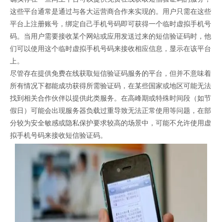
这些平台通常是通过与各大运营商合作来实现的。用户只需在这些
平台上注册账号，绑定自己手机号码即可获得一个临时虚拟手机号
码。当用户需要接收某个网站或应用发送过来的短信验证码时，他
证码网站
们可以使用这个临时虚拟手机号码来接收相应信息，显示在该平台
上。
尽管存在提供免费在线获取短信验证码服务的平台，但并不意味着
所有情况下都能成功获得所需验证码，在某些国家或地区可能无法
找到相关合作伙伴以提供此类服务。在高峰期或特殊时间段（如节
假日）可能会出现服务器负载过重导致无法正常使用等问题，在部
分较为安全敏感或隐私保护要求较高的场景中，可能不允许使用虚
拟手机号码来接收短信验证码。