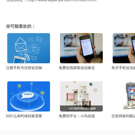
你可能喜欢的：
注册手机号没有短信验
免费在线获取短信验证
有关手机短信
问什么有时候转账需要
免费码平台：小鸟在线
总觉得收到验